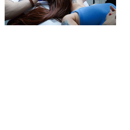
Soin capillaire pour femme à
Bruxelles : révélez l’éclat et la
santé de vos cheveux
Des professionnels hautement qualifiés et
motivés
Le soin capillaire femme est essentiel pour magnifier la beauté
et renforcer la confiance en soi. Au centre 2ED à Uccle –
Bruxelles, notre équipe passionnée vous accompagne avec
des soins capillaires personnalisés. Grâce à notre expertise et à